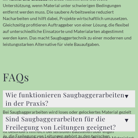
Unterstützung, wenn Material unter schwierigen Bedingungen
entfernt werden muss. Die saubere Arbeitsweise reduziert
Nacharbeiten und hilft dabei, Projekte wirtschaftlich umzusetzen.
Gleichzeitig profitieren Auftraggeber von einer Lösung, die flexibel
auf unterschiedliche Einsatzorte und Materialarten abgestimmt
werden kann. Das macht Saugbaggertechnik zu einer modernen und
leistungsstarken Alternative für viele Bauaufgaben.
FAQs
Wie funktionieren Saugbaggerarbeiten
in der Praxis?
Bei Saugbaggerarbeiten wird loses oder gelockertes Material gezielt
Sind Saugbaggerarbeiten für die
abgesaugt und in einem Behälter aufgenommen. Dadurch kann sehr
kontrolliert gearbeitet werden, ohne große Flächen aufzureißen. Das
Freilegung von Leitungen geeignet?
ist besonders hilfreich bei sensiblen Baustellen oder engen
Ja, die Freilegung von Leitungen gehört zu den typischen
Platzverhältnissen. Vor dem Einsatz wird geprüft, welche Materialart