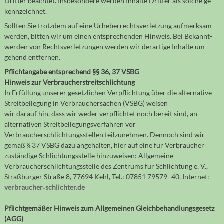
Dritter be­ach­tet. Ins­be­son­dere werden Inhalte Dritter als solche ge­
kenn­zeichnet.
Sollten Sie trotzdem auf eine Urheber­rechts­ver­let­zung auf­merk­sam
werden, bitten wir um einen ent­spre­chen­den Hin­weis. Bei Bekannt­
werden von Rechts­ver­let­zun­gen werden wir der­ar­tige Inhalte um­
gehend entfernen.
Pflichtangabe entsprechend §§ 36, 37 VSBG
Hinweis zur Verbraucherstreitschlichtung
In Erfüllung unserer gesetzlichen Verpflichtung über die alternative
Streitbeilegung in Verbrauchersachen (VSBG) weisen
wir darauf hin, dass wir weder verpflichtet noch bereit sind, an
alternativen Streitbeilegungsverfahren vor
Verbraucherschlichtungsstellen teilzunehmen. Dennoch sind wir
gemäß § 37 VSBG dazu angehalten, hier auf eine für Verbraucher
zuständige Schlichtungsstelle hinzuweisen: Allgemeine
Verbraucherschlichtungsstelle des Zentrums für Schlichtung e. V.,
Straßburger Straße 8, 77694 Kehl, Tel.: 07851 79579–40, Internet:
verbraucher‐schlichter.de
Pflichtgemäßer Hinweis zum Allgemeinen Gleichbehandlungsgesetz
(AGG)