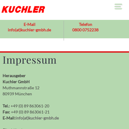
Sa
E-Mail
Telefon
info(at)kuchler-gmbh.de
0800 0752238
Le
>
S
Ab
S
Impressum
E
Üb
>
U
Herausgeber
F
Ko
Kuchler GmbH
Muthmannstraße 12
80939 München
Tel.:
+49 (0) 89 863061-20
Fax:
+49 (0) 89 863061-21
E‐Mail:
info(at)kuchler-gmbh.de