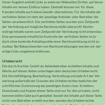
Unser Angebot enthält Links zu externen Web­seiten Dritter, auf deren
Inhalte wir keinen Ein­fluss haben. Des­halb können wir für diese
fremden Inhalte auch keine Gewähr über­neh­men. Für die Inhalte der
ver­link­ten Seiten ist stets der je­wei­lige Anbieter oder Be­trei­ber der
Seiten ver­ant­wort­lich. Die ver­link­ten Seiten wurden zum Zeit­punkt
der Ver­linkung auf mög­liche Rechts­ver­stöße über­prüft. Rechts­
widrige Inhalte waren zum Zeit­punkt der Ver­linkung nicht erkenn­bar.
Eine per­ma­nente inhalt­liche Kon­trolle der ver­link­ten Seiten ist je­
doch ohne kon­krete Anhalts­punkte einer Rechts­ver­let­zung nicht zu­
mut­bar. Bei Be­kannt­werden von Rechts­ver­let­zun­gen wer­den wir der­
artige Links um­gehend entfernen.
Urheberrecht
Die durch Kuchler GmbH als Seiten­betreiber erstellten Inhalte und
Werke auf diesen Seiten unter­liegen dem deutschen Urheber­recht.
Die Ver­viel­fäl­ti­gung, Bear­bei­tung, Ver­breitung und jede Art der Ver­
wertung außer­halb der Grenzen des Urheber­rechtes be­dür­fen der
schrift­lichen Zu­stimmung des je­wei­ligen Autors bzw. Erstellers.
Down­loads und Kopien dieser Seite sind nur für den pri­vaten, nicht
kom­mer­ziellen Gebrauch ge­stat­tet. Soweit die In­halte auf dieser Seite
nicht vom Be­trei­ber er­stellt wurden, werden die Urheber­rechte