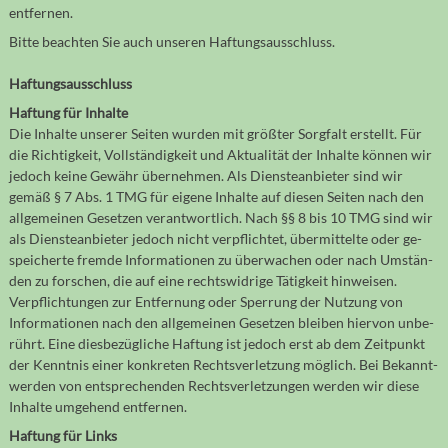
entfernen.
Bitte beachten Sie auch unseren Haftungsausschluss.
Haftungsausschluss
Haftung für Inhalte
Die Inhalte unserer Seiten wurden mit größter Sorgfalt erstellt. Für
die Richtig­keit, Voll­stän­dig­keit und Aktua­li­tät der Inhalte können wir
je­doch keine Gewähr über­neh­men. Als Dienste­anbieter sind wir
gemäß § 7 Abs. 1 TMG für eigene Inhalte auf diesen Seiten nach den
allge­mei­nen Gesetzen ver­ant­wort­lich. Nach §§ 8 bis 10 TMG sind wir
als Dienste­an­bieter je­doch nicht ver­pflich­tet, über­mittelte oder ge­
spei­cherte fremde Infor­ma­tionen zu über­wachen oder nach Um­stän­
den zu forschen, die auf eine rechts­widrige Tätig­keit hin­weisen.
Verpflich­tungen zur Ent­fernung oder Sperrung der Nutzung von
Infor­ma­tionen nach den all­ge­mei­nen Geset­zen bleiben hier­von unbe­
rührt. Eine dies­be­züg­liche Haftung ist je­doch erst ab dem Zeit­punkt
der Kennt­nis einer kon­kre­ten Rechts­ver­let­zung mög­lich. Bei Bekannt­
werden von ent­spre­chen­den Rechts­ver­let­zun­gen werden wir diese
Inhalte um­gehend ent­fernen.
Haftung für Links