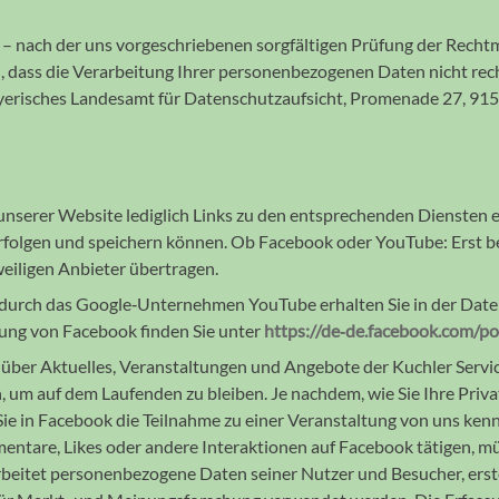
nach der uns vor­ge­schrie­be­nen sorg­fältigen Prüfung der Recht­
, dass die Verar­beitung Ihrer per­sonen­be­zogenen Daten nicht rech
(Bayerisches Landes­amt für Daten­schutz­auf­sicht, Promenade 27, 9
unserer Website ledig­lich Links zu den ent­sprechen­den Diensten
verfolgen und speichern können. Ob Facebook oder YouTube: Erst b
ei­ligen Anbieter über­tragen.
 durch das Google‐Unternehmen YouTube erhalten Sie in der Dat
ung von Facebook finden Sie unter
https://de‐de.facebook.com/po
über Aktuelles, Veran­stal­tun­gen und Ange­bote der Kuchler Servi
, um auf dem Laufenden zu bleiben. Je nach­dem, wie Sie Ihre Priva
e in Facebook die Teil­nahme zu einer Ver­anstaltung von uns kenn
tare, Likes oder andere Inter­aktionen auf Facebook tätigen, müs
ar­beitet personen­bezogene Daten seiner Nutzer und Besucher, erstel