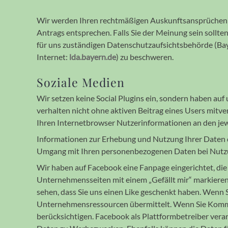
Wir werden Ihren recht­mäßigen Auskunfts­an­sprüchen – 
Antrags ent­sprechen. Falls Sie der Meinung sein sollten
für uns zu­stän­di­gen Daten­schutz­auf­sichts­behörde 
Internet:
lda.bayern.de
) zu beschweren.
Soziale Medien
Wir setzen keine Social Plugins ein, sondern haben auf 
verhalten nicht ohne aktiven Beitrag eines Users mit­
Ihren Internet­browser Nutzer­infor­ma­tionen an den jew
Infor­ma­tionen zur Erhebung und Nutzung Ihrer Daten
Umgang mit Ihren personen­be­zoge­nen Daten bei Nutz
Wir haben auf Facebook eine Fanpage einge­richtet, die 
Unter­neh­mens­seiten mit einem „Gefällt mir“ markieren
sehen, dass Sie uns einen Like geschenkt haben. Wenn Si
Unternehmens­ressourcen übermittelt. Wenn Sie Kommen­
berück­sichtigen. Facebook als Platt­form­be­treiber ver