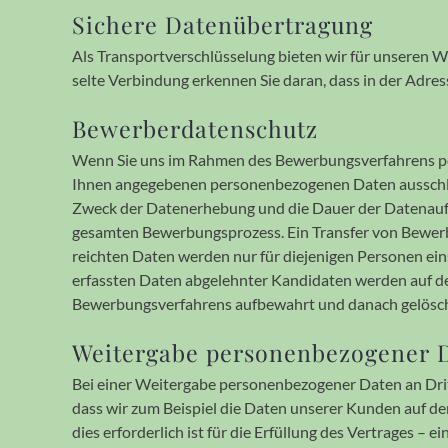
Sichere Datenübertragung
Als Transportverschlüsselung bieten wir für unseren We
selte Ver­bin­dung erken­nen Sie daran, dass in der Adre
Bewerberdatenschutz
Wenn Sie uns im Rahmen des Bewerbungs­verfahrens per 
Ihnen ange­gebe­nen per­so­nen­be­zoge­nen Daten aus­s
Zweck der Daten­erhebung und die Dauer der Daten­aufbe
gesamten Bewerbungs­prozess. Ein Transfer von Bewerber­d
reich­ten Daten werden nur für die­jenigen Personen einseh
erfassten Daten abge­lehn­ter Kandi­daten werden auf 
Bewer­bungs­ver­fahrens auf­be­wahrt und danach gelösc
Weitergabe personen­bezogener D
Bei einer Weiter­gabe personen­bezogener Daten an Dritt
dass wir zum Beispiel die Daten unserer Kunden auf der
dies erfor­der­lich ist für die Erfüllung des Vertrages –