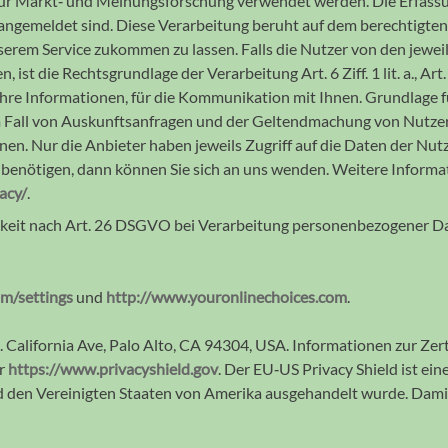
ür Markt‐ und Meinungs­forschung ver­wen­det werden. Die Erfassun
ange­meldet sind. Diese Verar­beitung beruht auf dem berech­tigten I
rem Service zu­kommen zu lassen. Falls die Nutzer von den jewei­li
, ist die Rechts­grundlage der Verar­bei­tung Art. 6 Ziff. 1 lit. a.
Ihre Infor­ma­tionen, für die Kom­mu­ni­kation mit Ihnen. Grundlage f
 im Fall von Aus­kunfts­an­fragen und der Geltend­machung von Nutzer
nen. Nur die Anbieter haben jeweils Zugriff auf die Daten der Nu
fe benö­tigen, dann können Sie sich an uns wenden. Weitere Infor­m
acy/
.
eit nach Art. 26 DSGVO bei Ver­arbei­tung per­so­nen­be­zo­gener Da
m/settings
und
http://www.youronlinechoices.com
.
. California Ave, Palo Alto, CA 94304, USA. Infor­ma­tionen zur Ze
er
https://www.privacyshield.gov
. Der EU‐US Privacy Shield ist ei
d den Ver­einigten Staaten von Amerika ausge­handelt wurde. Dami