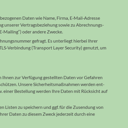
nen­be­zoge­nen Daten wie Name, Firma, E‐Mail‐Adresse
ung unse­rer Ver­trags­be­ziehung sowie zu Ab­rech­nungs­
 („E‐Mailing“) oder andere Zwecke.
ungsnummer ge­fragt. Es unter­liegt hierbei Ihrer
. TLS‐Ver­bindung (Transport Layer Security) genutzt, um
Ihnen zur Ver­fü­gung ge­stell­ten Daten vor Gefah­ren
n zu schützen. Unsere Sicher­heits­maß­nah­men werden ent­
bzw. einer Bestellung werden Ihre Daten mit Rück­sicht auf
 Listen zu speichern und ggf. für die Zusen­dung von
hrer Daten zu diesem Zweck jeder­zeit durch eine