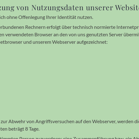
ung von Nutzungs­daten unserer Websit
ich ohne Offen­legung Ihrer Identi­tät nutzen.
bunde­nen Rechnern erfolgt über tech­nisch normierte Internet­prot
n verwen­deten Browser an den von uns genutz­ten Server über­m
net­browser und unserem Webserver aufge­zeichnet:
e zur Abwehr von Angriffs­ver­suchen auf den Webserver, werden di
aten beträgt 8 Tage.
stimm­ten Person zu­zu­ord­nen; eine Zu­sam­men­füh­rung bzw. ein 