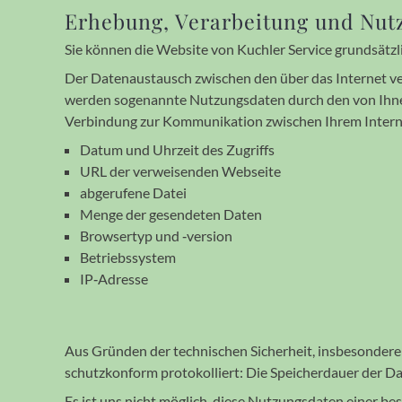
Erhebung, Verarbeitung und Nutz
Sie können die Website von Kuchler Service grund­sätz­l
Der Datenaustausch zwischen den über das Internet ver­
werden soge­nannte Nutzungs­daten durch den von Ihne
Verbin­dung zur Kommu­ni­kation zwischen Ihrem Inter
Datum und Uhrzeit des Zugriffs
URL der verweisenden Webseite
abgerufene Datei
Menge der gesendeten Daten
Browsertyp und ‐version
Betriebssystem
IP‐Adresse
Aus Gründen der technischen Sicher­heit, insbe­son­der
schutz­konform proto­kol­liert: Die Speicher­dauer der D
Es ist uns nicht möglich, diese Nutzungs­daten einer be­