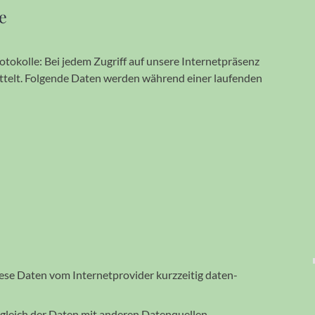
e
o­kolle: Bei jedem Zugriff auf unsere Internet­präsenz
ittelt. Folgende Daten werden während einer laufenden
ese Daten vom Internet­provider kurz­zeitig daten­
Abgleich der Daten mit ande­ren Daten­quellen