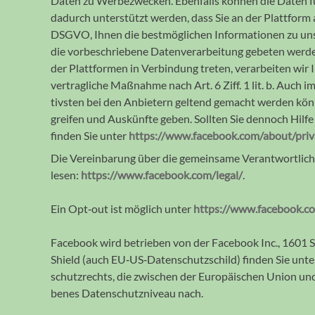
Daten zu Werbe­zwecken. Eben­falls können die Daten f
da­durch unter­stützt werden, dass Sie an der Platt­form 
DSGVO, Ihnen die best­möglichen Informa­tionen zu unse
die vorbe­schriebene Daten­verar­beitung ge­beten werden
der Platt­formen in Verbin­dung treten, verar­beiten wir 
ver­trag­liche Maßnahme nach Art. 6 Ziff. 1 lit. b. Auch
tivsten bei den Anbietern geltend ge­macht werden kön
greifen und Aus­künfte geben. Sollten Sie den­noch Hil
finden Sie unter
https://www.facebook.com/about/priv
Die Vereinbarung über die gemein­same Verant­wort­lich­k
lesen:
https://www.facebook.com/legal/
.
Ein Opt‐out ist möglich unter
https://www.facebook.co
Facebook wird be­trie­ben von der Facebook Inc., 1601 S
Shield (auch EU‐US‐Daten­schutz­schild) finden Sie unt
schutz­rechts, die zwischen der Euro­päischen Union un
benes Daten­schutz­niveau nach.