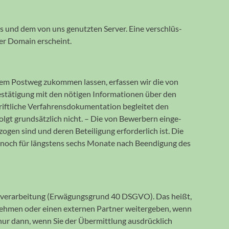
 und dem von uns genutz­ten Server. Eine ver­schlüs­
rer Domain erscheint.
m Post­weg zukom­men lassen, er­fassen wir die von
estätigung mit den nötigen Informa­tionen über den
­liche Verfahrens­doku­men­tation be­gleitet den
 grund­sätz­lich nicht. – Die von Be­wer­bern ein­ge­
ogen sind und deren Betei­ligung erfor­der­lich ist. Die
 noch für längstens sechs Monate nach Beendi­gung des
en­ver­arbei­tung (Erwägungs­grund 40 DSGVO). Das heißt,
r­nehmen oder einen externen Partner weiter­geben, wenn
 nur dann, wenn Sie der Über­mittlung aus­drück­lich