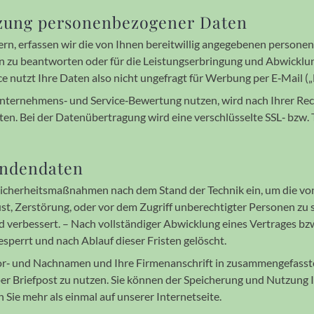
zung personen­bezogener Daten
ern, er­fassen wir die von Ihnen bereit­willig ange­gebe­nen per­so­
agen zu be­ant­worten oder für die Leistungs­erbringung und Ab­wick­l
vice nutzt Ihre Daten also nicht unge­fragt für Werbung per E‐Mail
nternehmens‐ und Service‐Bewertung nutzen, wird nach Ihrer Rechn
hten. Bei der Daten­über­tragung wird eine ver­schlüs­selte SSL‐ bzw
Kundendaten
icher­heits­maß­nah­men nach dem Stand der Technik ein, um die von 
r­lust, Zer­störung, oder vor dem Zu­griff unbe­rech­tig­ter Per­so­ne
d ver­bessert. – Nach voll­stän­diger Abwick­lung eines Ver­trages 
­sperrt und nach Ab­lauf dieser Fristen ge­löscht.
r‐ und Nach­namen und Ihre Firmen­anschrift in zusammen­gefassten
er Brief­post zu nutzen. Sie können der Speicherung und Nutzung I
 Sie mehr als einmal auf unserer Internetseite.