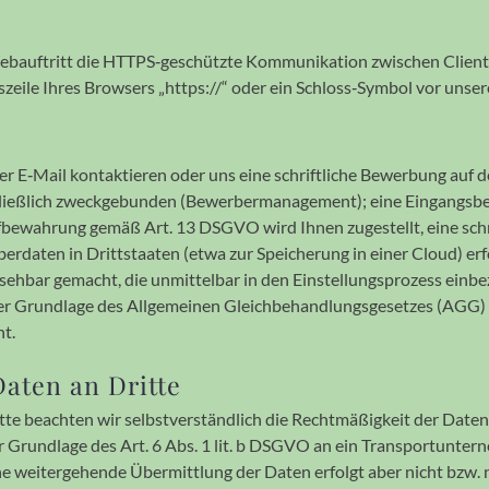
b­auftritt die HTTPS‐geschützte Kommu­ni­ka­tion zwischen Clients
ss­zeile Ihres Browsers „https://“ oder ein Schloss‐Symbol vor unse
E‐Mail kontak­tieren oder uns eine schrift­liche Bewerbung auf de
chließ­lich zweck­gebunden (Bewerber­management); eine Eingangs­b
­wahrung gemäß Art. 13 DSGVO wird Ihnen zuge­stellt, eine schrift
aten in Dritt­staaten (etwa zur Speicherung in einer Cloud) erfolgt
­bar ge­macht, die unmit­tel­bar in den Einstel­lungs­prozess einbe­z
der Grund­lage des Allgemeinen Gleich­behandlungs­gesetzes (AGG)
ht.
aten an Dritte
e beach­ten wir selbst­verständ­lich die Recht­mäßig­keit der Dat
 Grund­lage des Art. 6 Abs. 1 lit. b DSGVO an ein Trans­port­unte
 eine weiter­gehende Über­mittlung der Daten er­folgt aber nicht bzw.