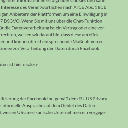
g Ihrer Infor­ma­tionen erfolgt über Cookies und kann
nteresse des Verant­wort­lichen nach Art. 6 Abs. 1 lit. b
gen Anbietern der Platt­formen um eine Ein­willigung in
, Art. 7 DSGVO. Wenn Sie mit uns über die Chat‐Funktion
ür die Daten­ver­arbeitung ist ein Vertrag oder eine vor­
­rechten, weisen wir darauf hin, dass diese am effek­
tzer und können direkt ent­sprechende Maß­nahmen er­
a­tionen zur Verar­beitung der Daten durch Facebook
ten ist hier nach­zu­
rti­fi­zierung der Facebook Inc. gemäß dem EU‐US Privacy
ne infor­melle Absprache auf dem Gebiet des Daten­
t weisen US‐ameri­ka­nische Unter­nehmen ein vorge­ge­