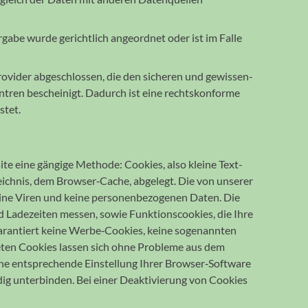
­gabe wurde gericht­lich ange­ord­net oder ist im Falle
rovider abge­schlossen, die den sicheren und gewissen­
tren be­scheinigt. Da­durch ist eine rechts­konforme
stet.
te eine gängige Methode: Cookies, also kleine Text­
eich­nis, dem Browser‐Cache, ab­gelegt. Die von unserer
keine Viren und keine personen­be­zogenen Daten. Die
Lade­zeiten messen, sowie Funk­tions­cookies, die Ihre
 garan­tiert keine Werbe‐Cookies, keine soge­nannten
deten Cookies lassen sich ohne Probleme aus dem
e ent­sprechen­de Ein­stellung Ihrer Browser‐Software
ndig unter­binden. Bei einer Deakti­vierung von Cookies