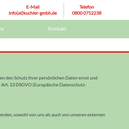
E-Mail
Telefon
info(at)kuchler-gmbh.de
0800 0752238
ns
Kontakt
n den Schutz Ihrer persönlichen Daten ernst und
 Art. 13 DSGVO
(Europäische Datenschutz‐
en werden, sowohl von uns als auch von unseren externen