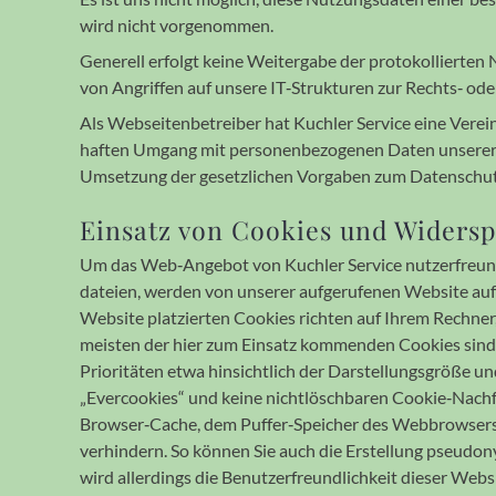
wird nicht vor­ge­nom­men.
Gene­rell er­folgt keine Weiter­gabe der pro­to­kol­lier­t
von An­grif­fen auf unsere IT‐Struk­turen zur Rechts‐ oder 
Als Webseitenbetreiber hat Kuchler Service eine Verein
haften Umgang mit personen­be­zogenen Daten unserer Int
Umsetzung der gesetz­lichen Vor­gaben zum Daten­schut
Einsatz von Cookies und Wider­s
Um das Web‐Angebot von Kuchler Service nutzer­freund­l
dateien, werden von unserer auf­ge­rufenen Web­site auf 
Website plat­zier­ten Cookies richten auf Ihrem Rechner
meisten der hier zum Einsatz kommen­den Cookies sind s
Priori­täten etwa hin­sicht­lich der Dar­stellungs­größe
„Evercookies“ und keine nichtlösch­baren Cookie‐Nach­
Browser‐Cache, dem Puffer‐Speicher des Web­browsers, l
verhin­dern. So können Sie auch die Erstellung pseu­do­n
wird aller­dings die Benutzer­freund­lich­keit dieser Web­s