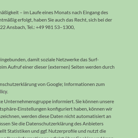
mäßig­keit – im Laufe eines Monats nach Ein­gang des
t­mäßig er­folgt, haben Sie auch das Recht, sich bei der
1522 Ansbach, Tel.: +49 981 53–1300,
 einge­bunden, damit soziale Netzwerke das Surf­
eim Aufruf einer dieser (externen) Seiten werden durch
enschutzerklärung von Google; Informa­tionen zum
licy
.
ce Unter­neh­mens­gruppe infor­miert. Sie können unsere
tsphäre‐Ein­stellun­gen konfi­guriert haben, können wir
­zeichnen, werden diese Daten nicht auto­ma­tisiert an
sen Sie die Daten­schutz­erklärung des Anbieters
lt Statis­tiken und ggf. Nutzer­profile und nutzt die