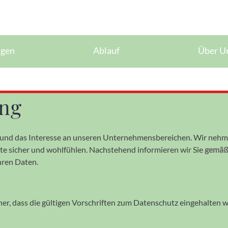
ngen
Ablauf
Über U
ung
 und das Interesse an unseren Unternehmensbereichen. Wir nehme
ite sicher und wohlfühlen. Nachstehend informieren wir Sie
gemäß
hren Daten.
her, dass die gülti­gen Vor­schrif­ten zum Daten­schutz ein­ge­halt