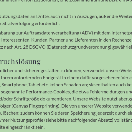
en Nutzungs­daten an Dritte, auch nicht in Aus­zügen, außer die Weiter
Straf­ver­folgung erfor­der­lich.
­barung zur Auftrags­daten­ver­arbei­tung (ADV) mit dem Internet­p
e­res­sen­ten, Kunden, Partner und Liefe­ranten in den Rechen­zen
z nach Art. 28 DSGVO (Daten­schutz­grund­verord­nung) gewähr­lei
pruchs­lösung
icher und sicherer gestalten zu können, ver­wen­det unsere Web­si
Ihrem an­for­dern­den End­gerät in einem dafür vor­ge­sehenen Ver­z
, Smart­phone, Tablet etc. keinen Schaden an; sie ent­halten auch 
o­ge­nannte Perfor­mance‐Cookies, die etwa Fehler­mel­dungen und 
 und/oder Schrift­größe doku­men­tieren. Unsere Website nutzt aber
folger (Canvas Finger­printing). Die von unserer Website verwen­
öschen; zudem können Sie deren Speicher­ung jeder­zeit durch ein
ymer Nutzungs­profile (siehe bitte nach­fol­gen­der Absatz) voll­stä
ite ein­ge­schränkt sein.