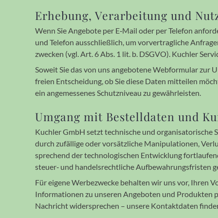
Erhebung, Verarbeitung und Nut
Wenn Sie Ange­bote per E‐Mail oder per Tele­fon an­for­d
und Telefon aus­schließ­lich, um vor­ver­trag­liche An­fr
zwecken (vgl. Art. 6 Abs. 1 lit. b. DSGVO). Kuchler Ser
Soweit Sie das von uns ange­botene Web­formular zur U
freien Ent­schei­dung, ob Sie diese Daten mit­teilen möc
ein ange­messenes Schutz­niveau zu gewähr­leisten.
Umgang mit Bestell­daten und 
Kuchler GmbH setzt tech­nische und organi­sa­to­rische S
durch zu­fällige oder vor­sätz­liche Mani­pu­la­tionen, Ve
sprechend der techno­lo­gischen Ent­wick­lung fort­laufen
steuer‐ und handels­recht­liche Aufbe­wahrungs­fristen ge
Für eigene Werbezwecke behalten wir uns vor, Ihren Vo
Informa­tionen zu unseren Angeboten und Pro­duk­ten p
Nach­richt wider­sprechen – unsere Kontakt­daten finden