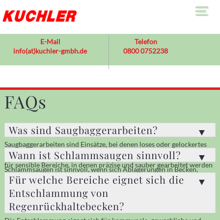
Sa
E-Mail
Telefon
info(at)kuchler-gmbh.de
0800 0752238
Le
>
S
Ab
S
FAQs
E
Üb
>
U
Was sind Saugbaggerarbeiten?
F
Ko
Saugbaggerarbeiten sind Einsätze, bei denen loses oder gelockertes
Wann ist Schlammsaugen sinnvoll?
Material gezielt abgesaugt wird. Das Verfahren eignet sich besonders
für sensible Bereiche, in denen präzise und sauber gearbeitet werden
Schlammsaugen ist sinnvoll, wenn sich Ablagerungen in Becken,
muss.
Für welche Bereiche eignet sich die
Schächten oder technischen Anlagen ansammeln. Eine rechtzeitige
Reinigung hilft, die Funktion zu erhalten und Störungen zu vermeiden.
Entschlammung von
Regenrückhaltebecken?