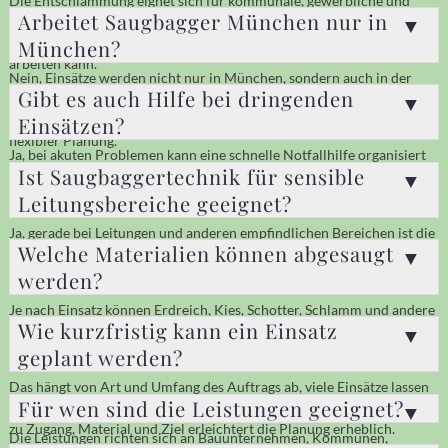
Die Entschlammung eignet sich für kommunale, gewerbliche und
Arbeitet Saugbagger München nur in
industrielle Rückhalteanlagen. Sie sorgt dafür, dass das
Rückhaltevolumen erhalten bleibt und die Anlage zuverlässig
München?
arbeiten kann.
Nein, Einsätze werden nicht nur in München, sondern auch in der
Gibt es auch Hilfe bei dringenden
umliegenden Region durchgeführt. Damit profitieren auch
Auftraggeber in München und Umgebung von kurzen Wegen und
Einsätzen?
flexibler Planung.
Ja, bei akuten Problemen kann eine schnelle Notfallhilfe organisiert
Ist Saugbaggertechnik für sensible
werden. Das ist besonders wichtig, wenn Baustellen blockiert sind
oder Anlagen kurzfristig gereinigt werden müssen.
Leitungsbereiche geeignet?
Ja, gerade bei Leitungen und anderen empfindlichen Bereichen ist die
Welche Materialien können abgesaugt
Technik sehr vorteilhaft. Sie ermöglicht eine kontrollierte Freilegung
und reduziert das Risiko von Beschädigungen.
werden?
Je nach Einsatz können Erdreich, Kies, Schotter, Schlamm und andere
Wie kurzfristig kann ein Einsatz
lose Materialien aufgenommen werden. Die genaue Eignung wird
vorab anhand des Einsatzortes und der Materialart geprüft.
geplant werden?
Das hängt von Art und Umfang des Auftrags ab, viele Einsätze lassen
Für wen sind die Leistungen geeignet?
sich jedoch auch kurzfristig organisieren. Eine schnelle Abstimmung
zu Zugang, Material und Ziel erleichtert die Planung erheblich.
Die Leistungen richten sich an Bauunternehmen, Kommunen,